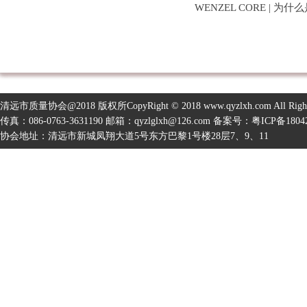
WENZEL CORE | 为什
清远市质量协会@2018 版权所CopyRight © 2018 www.qyzlxh.com All Right
传真：086-0763-3631190 邮箱：qyzlglxh@126.com 备案号：
粤ICP备1804
协会地址：清远市新城凤翔大道5号东方巴黎1号楼28层7、9、11