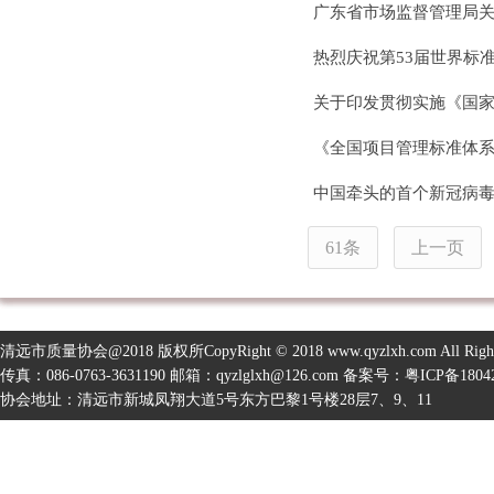
广东省市场监督管理局关
热烈庆祝第53届世界标
关于印发贯彻实施《国
《全国项目管理标准体系
中国牵头的首个新冠病
61条
上一页
清远市质量协会@2018 版权所CopyRight © 2018 www.qyzlxh.com All Right
传真：086-0763-3631190 邮箱：qyzlglxh@126.com 备案号：
粤ICP备1804
协会地址：清远市新城凤翔大道5号东方巴黎1号楼28层7、9、11