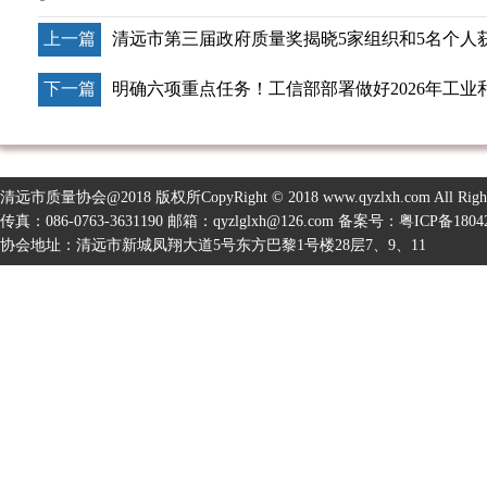
上一篇
清远市第三届政府质量奖揭晓5家组织和5名个人
下一篇
明确六项重点任务！工信部部署做好2026年工业
清远市质量协会@2018 版权所CopyRight © 2018 www.qyzlxh.com All Right
传真：086-0763-3631190 邮箱：qyzlglxh@126.com 备案号：
粤ICP备1804
协会地址：清远市新城凤翔大道5号东方巴黎1号楼28层7、9、11