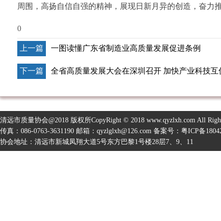
周围，高扬自信自强的精神，展现日新月异的创造，奋力推
0
上一篇
一图读懂广东省制造业高质量发展促进条例
下一篇
全省高质量发展大会在深圳召开 加快产业科技互
清远市质量协会@2018 版权所CopyRight © 2018 www.qyzlxh.com All Right
传真：086-0763-3631190 邮箱：qyzlglxh@126.com 备案号：
粤ICP备1804
协会地址：清远市新城凤翔大道5号东方巴黎1号楼28层7、9、11