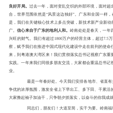
良好开局。
过去一年，面对变乱交织的外部环境，面对超
合，世界范围依然是“风景这边独好”。广东和全国一样，
是，我们在关键核心技术上多点突破，新技术新产业新动
广。
信心来自于广东的地利人和。
岭南处处是春天，一年四
兴旺的财气。我们有超过1800万户的经营主体，超过7
察，赋予我们在推进中国式现代化建设中走在前列的使命
来，到粤港澳大湾区来！我们贯彻落实总书记视察广东重要
实践。一年来我们同很多朋友交流，大家都会重温总书记
业。
最是一年春好处。今天我们安排各地市、省直有关
争优的浓厚氛围，激发全省上下早出工、多下田、干累活
大家撸起袖子加油干，只争朝夕抓落实，以奋斗的你我成
同志们，朋友们！大道至简，实干为要。岭南福地