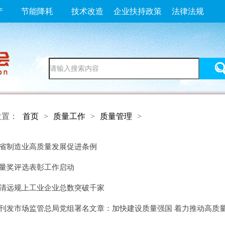
产
节能降耗
技术改造
企业扶持政策
法律法规
位置：
首页
>
质量工作
>
质量管理
>
省制造业高质量发展促进条例
量奖评选表彰工作启动
清远规上工业企业总数突破千家
刊发市场监管总局党组署名文章：加快建设质量强国 着力推动高质