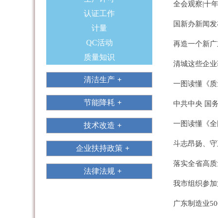
全会观察|十
认证工作
国新办新闻发
计量
QC活动
再造一个新广
质量知识
清城这些企业
清洁生产
一图读懂《质
节能降耗
中共中央 国
一图读懂《全
技术改造
斗志昂扬、守
企业扶持政策
落实全省高质
法律法规
我市组织参加
广东制造业5